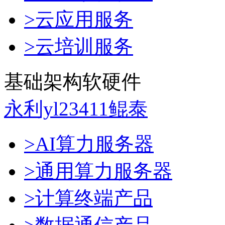
>云应用服务
>云培训服务
基础架构软硬件
永利yl23411鲲泰
>AI算力服务器
>通用算力服务器
>计算终端产品