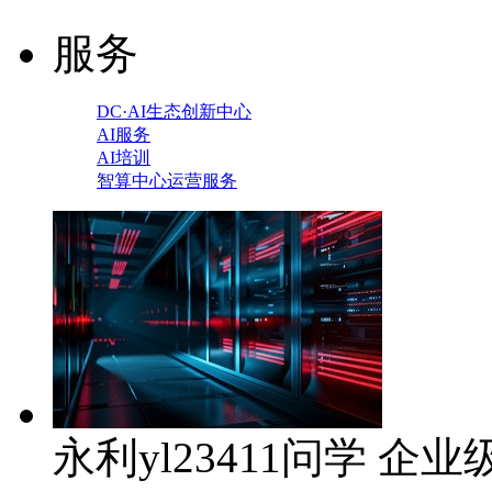
服务
DC·AI生态创新中心
AI服务
AI培训
智算中心运营服务
永利yl23411问学 企业