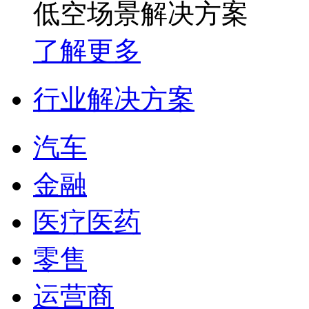
低空场景解决方案
了解更多
行业解决方案
汽车
金融
医疗医药
零售
运营商