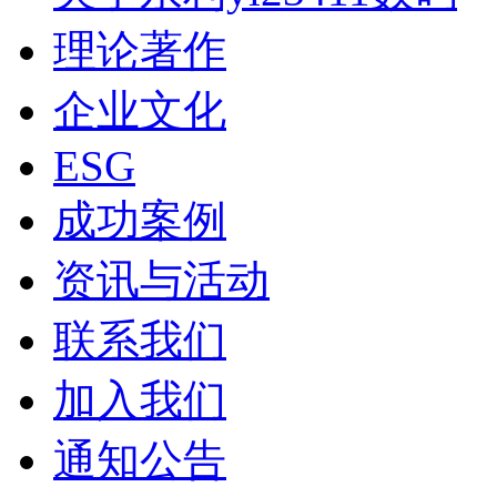
理论著作
企业文化
ESG
成功案例
资讯与活动
联系我们
加入我们
通知公告