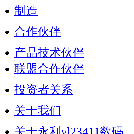
制造
合作伙伴
产品技术伙伴
联盟合作伙伴
投资者关系
关于我们
关于永利yl23411数码