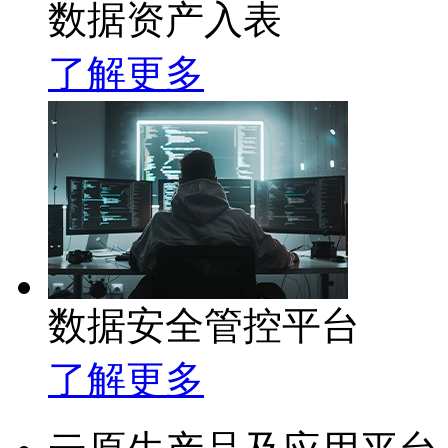
数据资产入表
了解更多
数据安全管控平台
了解更多