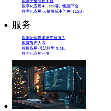
数据安全管控平台
数字化应用-Bluenic客户数据平台
数字化应用-云捷集成中间件（ESB）
服务
数据治理咨询与实施服务
数据资产入表
数据应用-算法模型 & ML
数字化应用开发