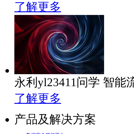
了解更多
永利yl23411问学 智
了解更多
产品及解决方案