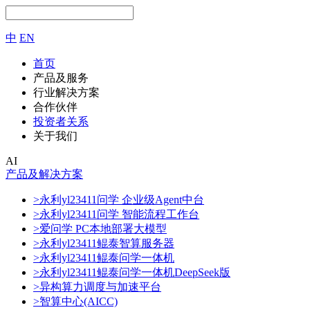
中
EN
首页
产品及服务
行业解决方案
合作伙伴
投资者关系
关于我们
AI
产品及解决方案
>永利yl23411问学 企业级Agent中台
>永利yl23411问学 智能流程工作台
>爱问学 PC本地部署大模型
>永利yl23411鲲泰智算服务器
>永利yl23411鲲泰问学一体机
>永利yl23411鲲泰问学一体机DeepSeek版
>异构算力调度与加速平台
>智算中心(AICC)